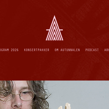
OGRAM 2026
KONSERTPAKKER
OM AUTUNNALEN
PODCAST
AR