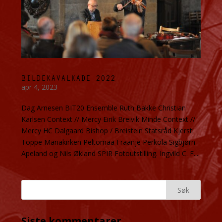
BILDEKAVALKADE 2022
apr 4, 2023
Dag Arnesen BIT20 Ensemble Ruth Bakke Christian
Karlsen Context // Mercy Eirik Breivik Minde Context //
Mercy HC Dalgaard Bishop / Breistein Statsråd Kjersti
Toppe Mariakirken Peltomaa Fraanje Perkola Sigbjørn
Apeland og Nils Økland SPIR Fotoutstilling. Ingvild C. F....
Siste kommentarer