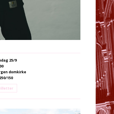
ndag 25/9
00
rgen domkirke
250/150
illetter