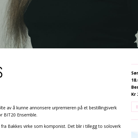
S
Sø
18.
Be
Kr
B
te av å kunne annonsere urpremieren på et bestillingsverk
or BIT20 Ensemble.
ra Bakkes virke som komponist. Det blir i tillegg to soloverk