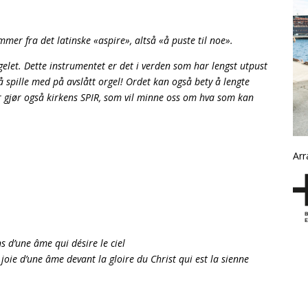
mer fra det latinske «aspire», altså «å puste til noe».
rgelet. Dette instrumentet er det i verden som har lengst utpust
å spille med på avslått orgel! Ordet kan også bety å lengte
er gjør også kirkens SPIR, som vil minne oss om hva som kan
Arr
ins d’une âme qui désire le ciel
 joie d’une âme devant la gloire du Christ qui est la sienne