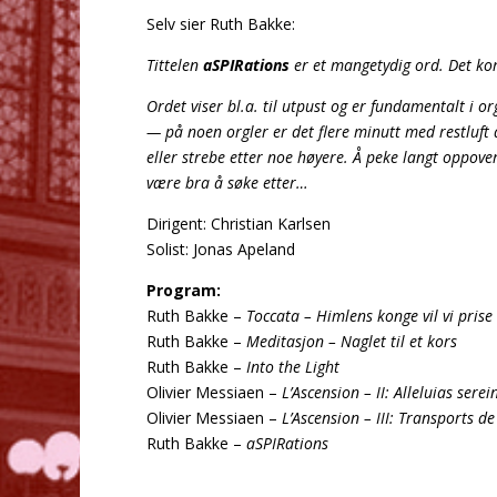
Selv sier Ruth Bakke:
Tittelen
aSPIRations
er et mangetydig ord. Det kom
Ordet viser bl.a. til utpust og er fundamentalt i o
— på noen orgler er det flere minutt med restluft 
eller strebe etter noe høyere. Å peke langt oppov
være bra å søke etter…
Dirigent: Christian Karlsen
Solist: Jonas Apeland
Program:
Ruth Bakke –
Toccata – Himlens konge vil vi prise
Ruth Bakke –
Meditasjon – Naglet til et kors
Ruth Bakke –
Into the Light
Olivier Messiaen –
L’Ascension –
II: Alleluias sere
Olivier Messiaen –
L’Ascension –
III: Transports de
Ruth Bakke –
aSPIRations