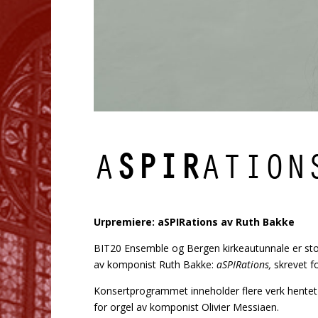
A
SPIR
ATION
Urpremiere: aSPIRations av Ruth Bakke
BIT20 Ensemble og Bergen kirkeautunnale er stol
av komponist Ruth Bakke:
aSPIRations,
skrevet f
Konsertprogrammet inneholder flere verk hentet f
for orgel av komponist Olivier Messiaen.