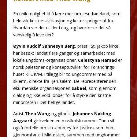
En unik mulighet til å lære mer om Jesu fødeland, som
hele vår kristne sivilisasjon og kultur springer ut fra.
Hvordan ser det ut der i dag, og hvorfor er det så
vanskelig å leve der?
Øyvin Rudolf Sønnesyn Berg
, prest i St. Jakob kirke,
har besøkt landet flere ganger og samarbeidet med
lokale ungdoms-organisasjoner.
Celestyna Hamad
er
norsk palestiner og konseptutvikler for Forandrings-
huset KFUK/M. I tillegg blir to ungdommer med på
skjerm, direkte fra -Jerusalem. De representerer den
øku-meniske organisasjonen
Sabeel
, som gjennom
dialog og ikke-vold jobber for å styrke den kristne
minoriteten i Det hellige landet.
Artist
Thea Wang
og gitarist
Johannes Nøkling
Aagaard
gir kvelden en musikalsk ramme. Thea vil
også fortelle om sin «Journey for Justice» som hun
gjennomførte i Midtøsten, sammen med ungdommer