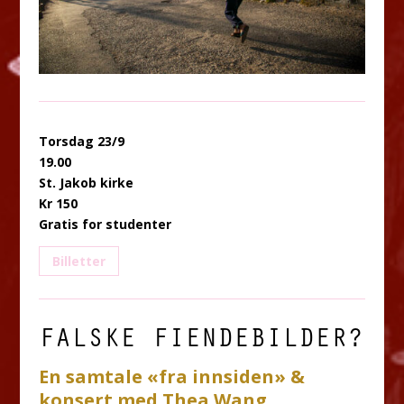
Torsdag 23/9
19.00
St. Jakob kirke
Kr 150
Gratis for studenter
Billetter
FALSKE FIENDEBILDER?
En samtale «fra innsiden» &
konsert med Thea Wang