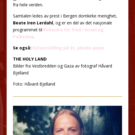
fra hele verden.
Samtalen ledes av prest i Bergen domkirke menighet,
Beate Iren Lerdahl
, og er en del av det nasjonale
programmet til
Kirkeuka for fred i Israel og
Palestina
.
Se også:
Fotoutstilling på St. Jakobs plass
THE HOLY LAND
Bilder fra Vestbredden og Gaza av fotograf Håvard
Bjelland
Foto: Håvard Bjelland