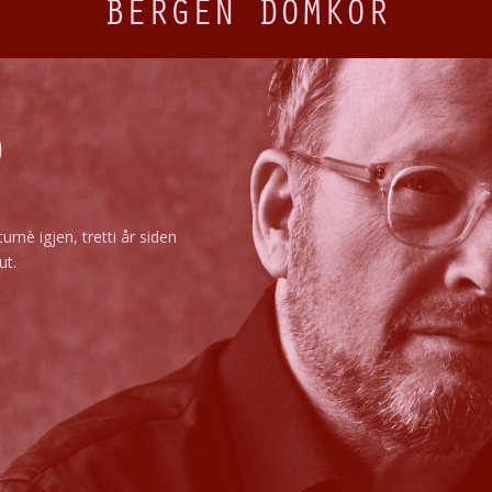
BERGEN DOMKOR
D
urnè igjen, tretti år siden
ut.