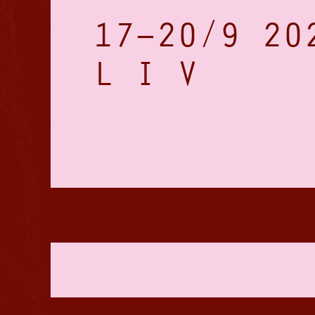
17–20/9 20
L I V